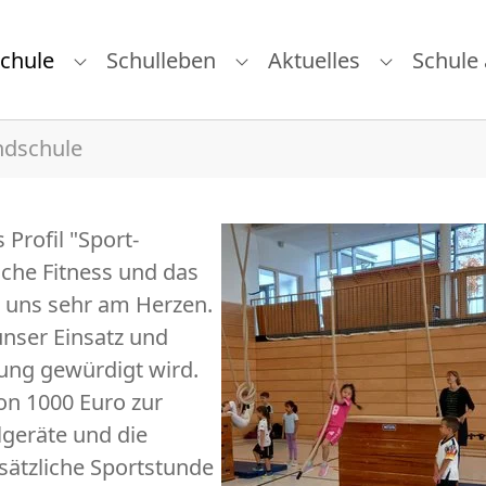
chule
Schulleben
Aktuelles
Schule
 "Schulfamilie"
Submenu for "Unsere Schule"
Submenu for "Schullebe
Submenu f
ndschule
Profil "Sport-
iche Fitness und das
t uns sehr am Herzen.
unser Einsatz und
nung gewürdigt wird.
on 1000 Euro zur
lgeräte und die
sätzliche Sportstunde