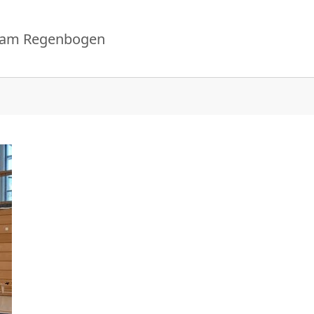
 am Regenbogen
n"
or "Aktuelles"