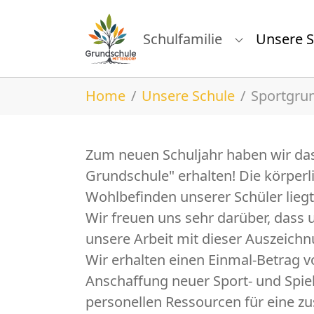
Zur Hauptnavigation springen
Zum Hauptinhalt springen
Zum Seitenfußspringen
Schulfamilie
Unsere S
Submenu for
Sie sind hier:
Home
Unsere Schule
Sportgru
Zum neuen Schuljahr haben wir das 
Grundschule" erhalten! Die körperl
Wohlbefinden unserer Schüler lieg
Wir freuen uns sehr darüber, dass 
unsere Arbeit mit dieser Auszeich
Wir erhalten einen Einmal-Betrag v
Anschaffung neuer Sport- und Spie
personellen Ressourcen für eine zu