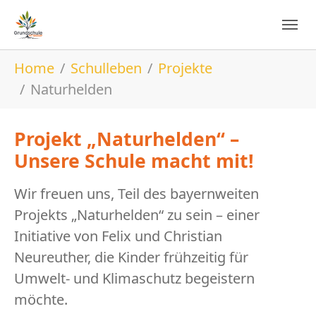
Zur Hauptnavigation springen
Zum Hauptinhalt springen
Zum Seitenfußspringen
Sie sind hier:
Home
Schulleben
Projekte
Naturhelden
Projekt „Naturhelden“ –
Unsere Schule macht mit!
Wir freuen uns, Teil des bayernweiten
Projekts „Naturhelden“ zu sein – einer
Initiative von Felix und Christian
Neureuther, die Kinder frühzeitig für
Umwelt- und Klimaschutz begeistern
möchte.